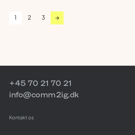
1
2
3
→
+45 70 21 70 21
info@comm2ig.dk
Kontakt os