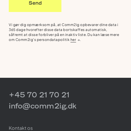
Send
Vi gør dig opmærksom på, at Comm2ig opbevarer dine data i
365 dage hvorefter disse data bortskaffes automatisk,
såfremt at disse forbliver på en inaktiv liste. Du kan læse mere
om Comm2ig's persondatapolitik
her
.
→
+45 70 21 70 21
info@comm2ig.dk
Kontakt os