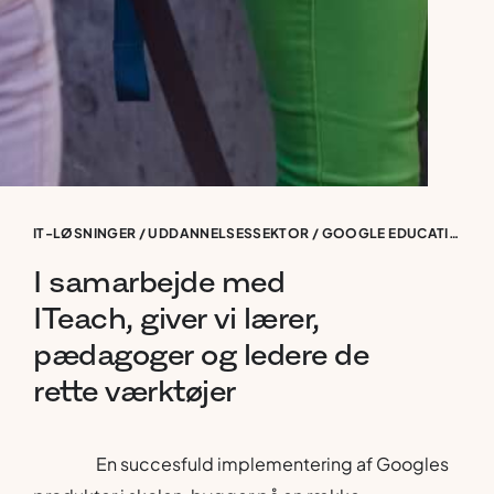
IT-LØSNINGER
/
UDDANNELSESSEKTOR
/
GOOGLE EDUCATION
/
G
I
samarbejde
med
ITeach,
giver
vi
lærer,
pædagoger
og
ledere
de
rette
værktøjer
En succesfuld implementering af Googles