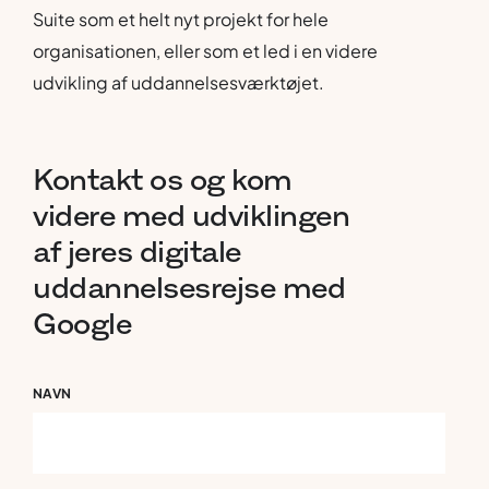
Suite som et helt nyt projekt for hele
organisationen, eller som et led i en videre
udvikling af uddannelsesværktøjet.
Kontakt
os
og
kom
videre
med
udviklingen
af
jeres
digitale
uddannelsesrejse
med
Google
NAVN