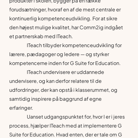
produkter i skolen, bygger på en række
forudsætninger, hvoraf en af de mest centrale er
kontinuerlig kompetenceudvikling. For at sikre
den højest mulige kvalitet, har Comm2ig indgået
et partnerskab med ITeach.
ITeach tilbyder kompetenceudvikling for
lærere, pædagoger og ledere — og styrker
kompetencerne inden for G Suite for Education.
ITeach undervisere er uddannede
undervisere, og kan derfor relatere til de
udfordringer, der kan opstå i klasserummet, og
samtidig inspirere på baggrund af egne
erfaringer.
Uanset udgangspunktet for, hvor I er i jeres
process, hjælper ITeach med at implementere G
Suite for Education. Hvad enten, der er tale om G