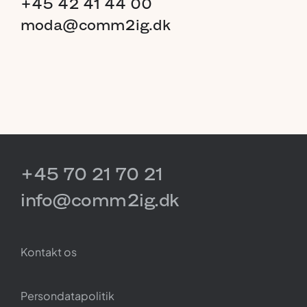
+45
42
41
44
00
moda@comm2ig.dk
+45 70 21 70 21
info@comm2ig.dk
Kontakt os
Persondatapolitik