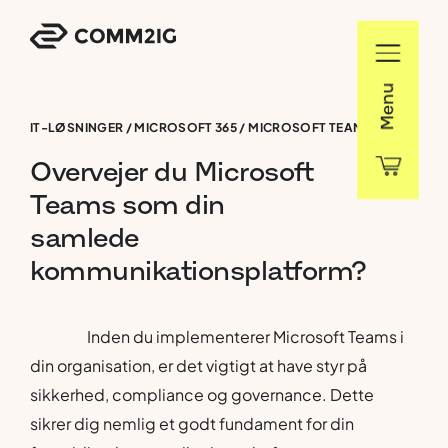
Menu
IT-LØSNINGER
/
MICROSOFT 365
/
MICROSOFT TEAMS
/
MICROSOFT TEAMS WORKSHOP
Overvejer
du
Microsoft
Teams
som
din
samlede
kommunikationsplatform?
Inden du implementerer Microsoft Teams i
din organisation, er det vigtigt at have styr på
sikkerhed, compliance og governance. Dette
sikrer dig nemlig et godt fundament for din