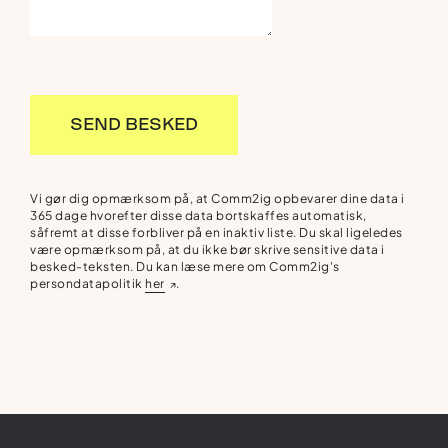
SEND BESKED
Vi gør dig opmærksom på, at Comm2ig opbevarer dine data i
365 dage hvorefter disse data bortskaffes automatisk,
såfremt at disse forbliver på en inaktiv liste. Du skal ligeledes
være opmærksom på, at du ikke bør skrive sensitive data i
besked-teksten. Du kan læse mere om Comm2ig's
persondatapolitik
her
.
↗