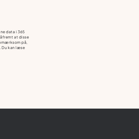
ne data i 365
åfremt at disse
e opmærksom på,
n. Du kan læse