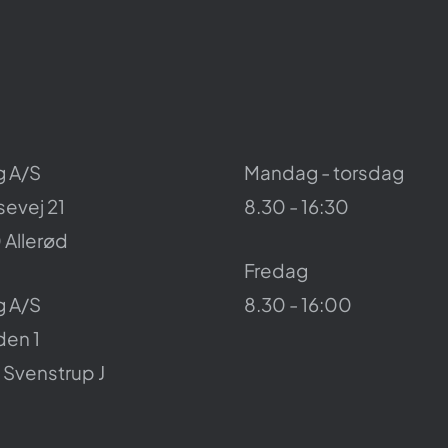
 A/S
Mandag - torsdag
evej 21
8.30 - 16:30
0
Allerød
Fredag
 A/S
8.30 - 16:00
den 1
Svenstrup J