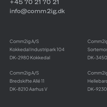
+45 70 21 70 21
info@comm2ig.dk
Comm2ig A/S
Comm2ig
Kokkedal Industripark 104
Sortemos
DK-2980
Kokkedal
DK-345
Comm2ig A/S
Comm2ig
Bredskifte Allé 11
Hellebar
DK-8210
Aarhus V
DK-9230