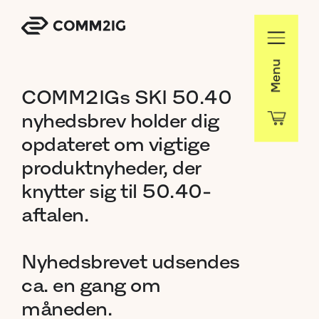
Menu
COMM2IGs
SKI
50.40
nyhedsbrev
holder
dig
opdateret
om
vigtige
produktnyheder,
der
knytter
sig
til
50.40-
aftalen.
Nyhedsbrevet
udsendes
ca.
en
gang
om
måneden.