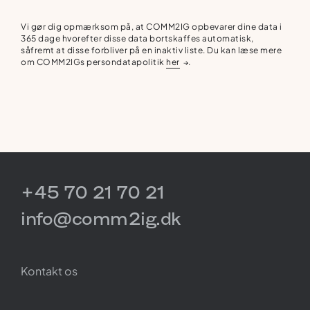
Vi gør dig opmærksom på, at COMM2IG opbevarer dine data i
365 dage hvorefter disse data bortskaffes automatisk,
såfremt at disse forbliver på en inaktiv liste. Du kan læse mere
om COMM2IGs persondatapolitik
her
.
→
+45 70 21 70 21
info@comm2ig.dk
Kontakt os