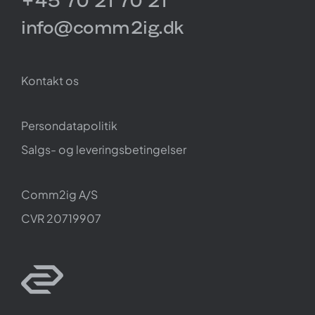
+45 70 21 70 21
info@comm2ig.dk
Kontakt os
Persondatapolitik
Salgs- og leveringsbetingelser
Comm2ig A/S
CVR 20719907