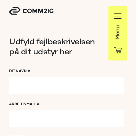
Menu
Udfyld
fejlbeskrivelsen
på
dit
udstyr
her
*
DIT NAVN
*
ARBEJDSMAIL