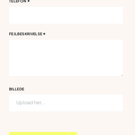
*
TELEFON
*
FEJLBESKRIVELSE
BILLEDE
Upload her...