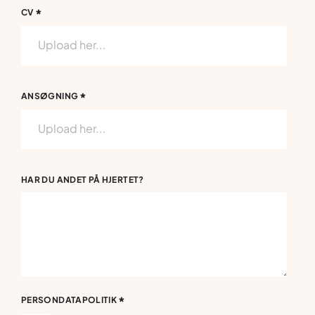
*
CV
Upload her...
*
ANSØGNING
Upload her...
HAR DU ANDET PÅ HJERTET?
*
PERSONDATAPOLITIK