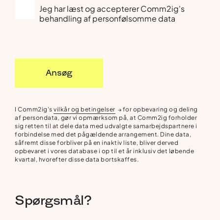
Jeg har læst og accepterer Comm2ig's
behandling af personfølsomme data
Ansøg
I Comm2ig's
vilkår og betingelser
for opbevaring og deling
→
af persondata, gør vi opmærksom på, at Comm2ig forholder
sig retten til at dele data med udvalgte samarbejdspartnere i
forbindelse med det pågældende arrangement. Dine data,
såfremt disse forbliver på en inaktiv liste, bliver derved
opbevaret i vores database i op til et år inklusiv det løbende
kvartal, hvorefter disse data bortskaffes.
Spørgsmål?