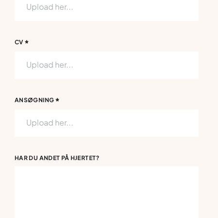
Upload her...
*
CV
Upload her...
*
ANSØGNING
Upload her...
HAR DU ANDET PÅ HJERTET?