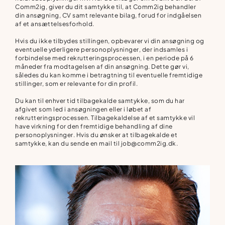
Comm2ig, giver du dit samtykke til, at Comm2ig behandler
din ansøgning, CV samt relevante bilag, forud for indgåelsen
af et ansættelsesforhold.
Hvis du ikke tilbydes stillingen, opbevarer vi din ansøgning og
eventuelle yderligere personoplysninger, der indsamles i
forbindelse med rekrutteringsprocessen, i en periode på 6
måneder fra modtagelsen af din ansøgning. Dette gør vi,
således du kan komme i betragtning til eventuelle fremtidige
stillinger, som er relevante for din profil.
Du kan til enhver tid tilbagekalde samtykke, som du har
afgivet som led i ansøgningen eller i løbet af
rekrutteringsprocessen. Tilbagekaldelse af et samtykke vil
have virkning for den fremtidige behandling af dine
personoplysninger. Hvis du ønsker at tilbagekalde et
samtykke, kan du sende en mail til job@comm2ig.dk.