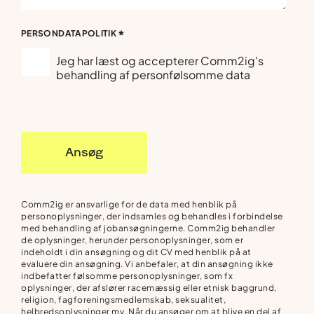
*
PERSONDATAPOLITIK
Jeg har læst og accepterer Comm2ig's
behandling af personfølsomme data
Ansøg
Comm2ig er ansvarlige for de data med henblik på
personoplysninger, der indsamles og behandles i forbindelse
med behandling af jobansøgningerne. Comm2ig behandler
de oplysninger, herunder personoplysninger, som er
indeholdt i din ansøgning og dit CV med henblik på at
evaluere din ansøgning. Vi anbefaler, at din ansøgning ikke
indbefatter følsomme personoplysninger, som fx
oplysninger, der afslører racemæssig eller etnisk baggrund,
religion, fagforeningsmedlemskab, seksualitet,
helbredsoplysninger mv. Når du ansøger om at blive en del af