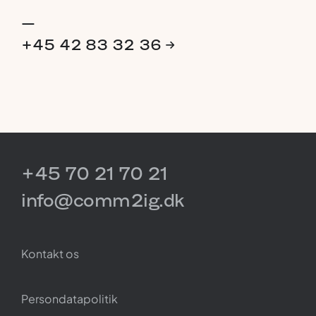
—
+45
42
83
32
36
→
+45 70 21 70 21
info@comm2ig.dk
Kontakt os
Persondatapolitik