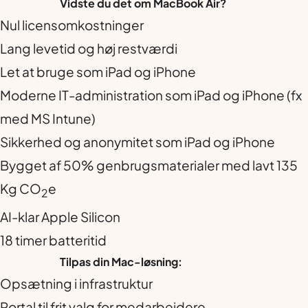
Vidste du det om MacBook Air?
Nul licensomkostninger
Lang levetid og høj restværdi
Let at bruge som iPad og iPhone
Moderne IT-administration som iPad og iPhone (fx
med MS Intune)
Sikkerhed og anonymitet som iPad og iPhone
Bygget af 50% genbrugsmaterialer med lavt 135
Kg CO
e
2
AI-klar Apple Silicon
18 timer batteritid
Tilpas din Mac-løsning:
Opsætning i infrastruktur
Portal til frit valg for medarbejdere