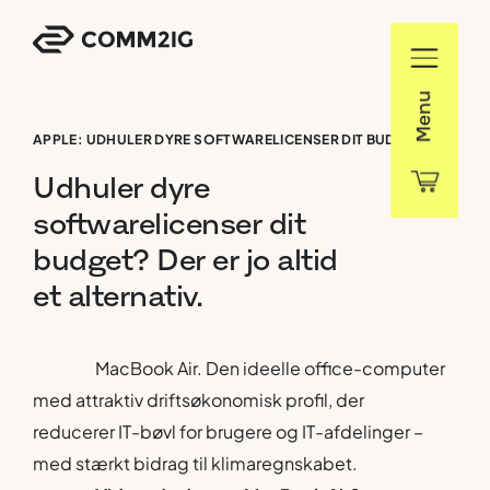
Menu
APPLE: UDHULER DYRE SOFTWARELICENSER DIT BUDGET? DER ER JO ALTID ET ALTERNATIV.
Udhuler
dyre
softwarelicenser
dit
budget?
Der
er
jo
altid
et
alternativ.
MacBook Air. Den ideelle office-computer
med attraktiv driftsøkonomisk profil, der
reducerer IT-bøvl for brugere
og IT-afdelinger –
med stærkt bidrag til klimaregnskabet.