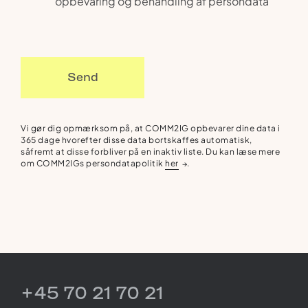
opbevaring og behandling af persondata
Send
Vi gør dig opmærksom på, at COMM2IG opbevarer dine data i
365 dage hvorefter disse data bortskaffes automatisk,
såfremt at disse forbliver på en inaktiv liste. Du kan læse mere
om COMM2IGs persondatapolitik
her
.
→
+45 70 21 70 21