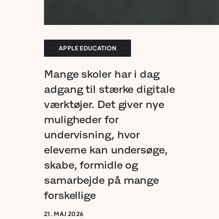
APPLE EDUCATION
Mange
skoler
har
i
dag
adgang
til
stærke
digitale
værktøjer.
Det
giver
nye
muligheder
for
undervisning,
hvor
eleverne
kan
undersøge,
skabe,
formidle
og
samarbejde
på
mange
forskellige
måder.
→
21. MAJ 2026